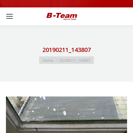
20190211_143807
Je bent hier:
Home
20190211_143807